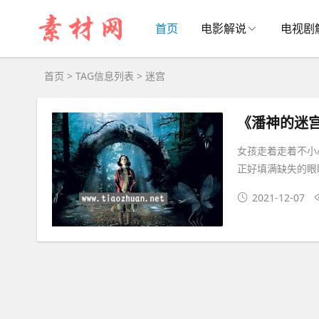
迷宫大全 - 迷宫相关资源下载
首页
电影解说
电视剧
首页
> TAG信息列表 > 迷宫
《潘神的迷
女孩走着走着不小
正好填满缺失的眼
2021-12-07