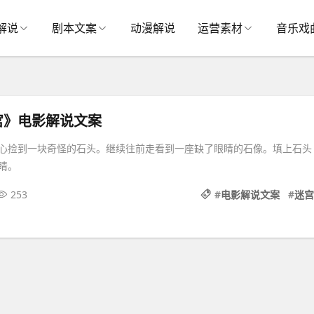
解说
剧本文案
动漫解说
运营素材
音乐戏
宫》电影解说文案
心捡到一块奇怪的石头。继续往前走看到一座缺了眼睛的石像。填上石头
睛。
253
#
电影解说文案
#
迷宫