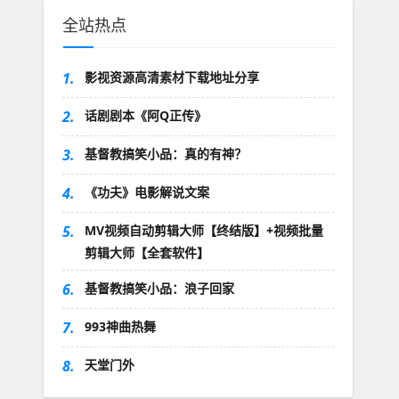
全站热点
1.
影视资源高清素材下载地址分享
2.
话剧剧本《阿Q正传》
3.
基督教搞笑小品：真的有神？
4.
《功夫》电影解说文案
5.
MV视频自动剪辑大师【终结版】+视频批量
剪辑大师【全套软件】
6.
基督教搞笑小品：浪子回家
7.
993神曲热舞
8.
天堂门外