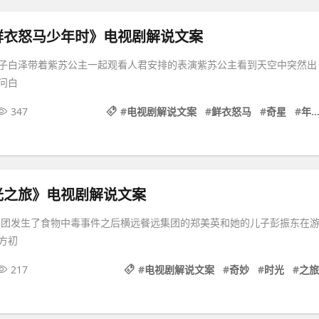
鲜衣怒马少年时》电视剧解说文案
子白泽带着紫苏公主一起观看人君安排的表演紫苏公主看到天空中突然出
问白
347
#
电视剧解说文案
#
鲜衣怒马
#
奇星
#
年时
光之旅》电视剧解说文案
饮集团发生了食物中毒事件之后横远餐远集团的郑美英和她的儿子彭振东在
方初
217
#
电视剧解说文案
#
奇妙
#
时光
#
之旅