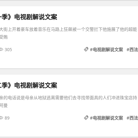
一季》电视剧解说文案
大街上开着豪车放着音乐在马路上狂飙被一个交警拦下他施展了他的超能
受贿
305
#
电视剧解说文案
#
西法
二季》电视剧解说文案
亲的电话说是母亲从地狱逃离需要他们去寻找带面具的人们冲进珠宝店持
阿曼
89
#
电视剧解说文案
#
西法