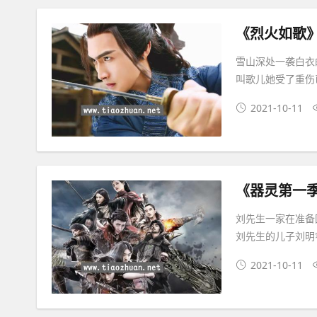
《烈火如歌
雪山深处一袭白衣
叫歌儿她受了重伤
2021-10-11
《器灵第一
刘先生一家在准备
刘先生的儿子刘明
2021-10-11