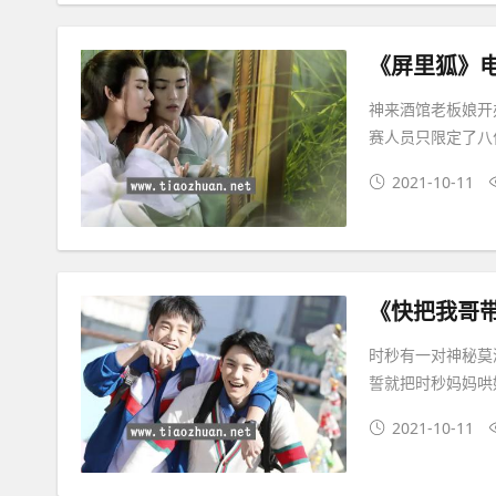
《屏里狐》
神来酒馆老板娘开
赛人员只限定了八
2021-10-11
《快把我哥
时秒有一对神秘莫
誓就把时秒妈妈哄
2021-10-11