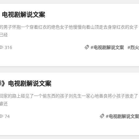
》电视剧解说文案
的男子怀抱一个穿着红衣的绝色女子他慢慢向着山顶走去身穿红衣的女子
已经
316
#
电视剧解说文案
#
烈火
季》电视剧解说文案
回家的路上碰见了一个偷东西的孩子刘先生一家心地善良将小孩子放走了
睿还
74
#
电视剧解说文案