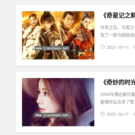
《奇星记之
传奇之后、天策之
现了一群乌鸦她询
2021-10-11
《奇妙的时
2006年横远餐
艇爆炸后去世了警
2021-10-11