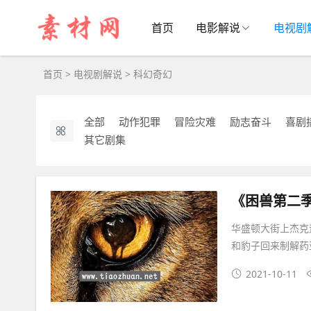
科幻奇幻电视剧解说文案
首页
电影解说
电视剧
首页
>
电视剧解说
>
科幻奇幻
全部
动作犯罪
冒险灾难
励志奋斗
喜剧
其它剧集
《困兽第二
华盛顿大街上杰克
和豹子回来制解药
2021-10-11