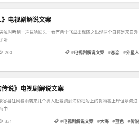
人》电视剧解说文案
哭泣时听到一声巨响回头一看有两个飞盘出现随之出现两个自称是来自外
子听
260
#
电视剧解说文案
#
恋恋
#
外星人
的传说》电视剧解说文案
原道歙谷县狂风暴雨袭来几个男人赶紧跑到海边把船上的货物搬上岸但是海浪
海中
331
#
电视剧解说文案
#
大海
#
蓝色
#
传说