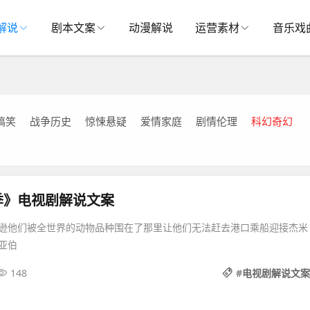
解说
剧本文案
动漫解说
运营素材
音乐戏
搞笑
战争历史
惊悚悬疑
爱情家庭
剧情伦理
科幻奇幻
季》电视剧解说文案
逊他们被全世界的动物品种围在了那里让他们无法赶去港口乘船迎接杰米
亚伯
148
#
电视剧解说文案