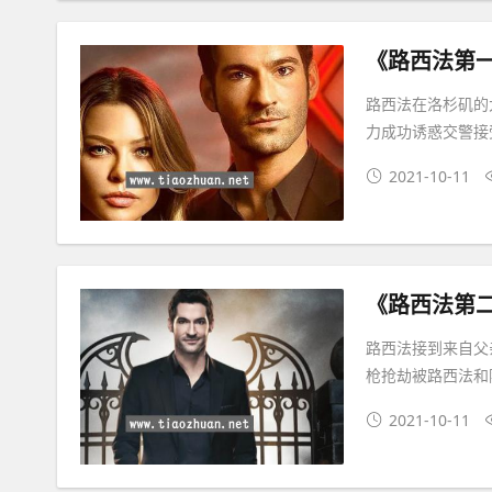
《路西法第
路西法在洛杉矶的
力成功诱惑交警接
2021-10-11
《路西法第
路西法接到来自父
枪抢劫被路西法和
2021-10-11