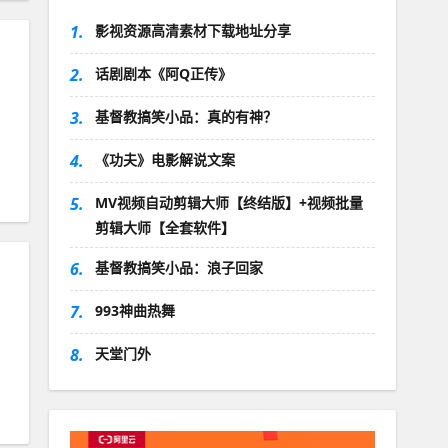
1.
影视资源高清素材下载地址分享
2.
话剧剧本《阿Q正传》
3.
基督教搞笑小品：真的有神？
4.
《功夫》电影解说文案
5.
MV视频自动剪辑大师【终结版】+视频批量
剪辑大师【全套软件】
6.
基督教搞笑小品：浪子回家
7.
993神曲热舞
8.
天堂门外