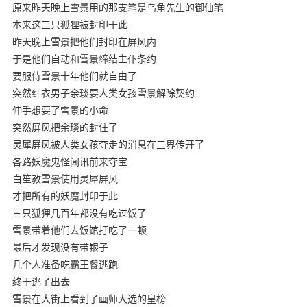
原来昨天晚上雪景用的那支笔是乌角先生的御仙笔
本来这三只狐狸被封印于此
昨天晚上雪景把他们封印在屏风内
于是他们自动和雪景缔结主仆条约
要服侍雪景十年他们就自由了
突然红衣男子余琰要人类女孩雪景解除契约
伸手想要了雪景的小命
突然屏风把余琰的封住了
灵犀屏风被人类女孩夺走的消息在三界传开了
各路妖魔鬼怪闻讯前来夺宝
白笙教雪景使用灵犀屏风
才把所有的妖魔封印于此
三只狐狸几百年都没有吃过饭了
雪景带着他们去饭馆打吃了一顿
最后才发现没有带银子
几个人准备吃霸王餐逃跑
终于逃了出去
雪景在大街上看到了画师大选的皇榜