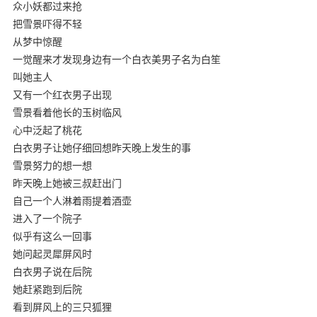
众小妖都过来抢
把雪景吓得不轻
从梦中惊醒
一觉醒来才发现身边有一个白衣美男子名为白笙
叫她主人
又有一个红衣男子出现
雪景看着他长的玉树临风
心中泛起了桃花
白衣男子让她仔细回想昨天晚上发生的事
雪景努力的想一想
昨天晚上她被三叔赶出门
自己一个人淋着雨提着酒壶
进入了一个院子
似乎有这么一回事
她问起灵犀屏风时
白衣男子说在后院
她赶紧跑到后院
看到屏风上的三只狐狸