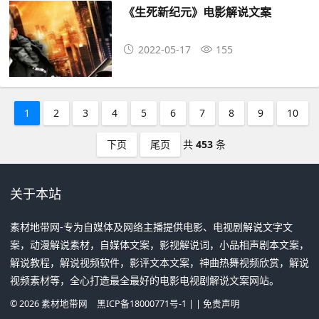
《生死新纪元》电影解说文案
2022-05-17
155
1
2
3
4
5
6
7
8
9
10
下页
尾页
共
453
条
关于本站
素材地带网-专为自媒体及网络主播提供电影、电视剧解说文字文
案，动漫解说素材，自媒体文案，影视解说词，小品相声剧本文案，
解说教程，解说视频软件，影评文本文案，神曲热舞视频欣赏，解说
视频素材等，全心打造最全最好的电影电视剧解说文案网站。
©
2026
素材地带网
黑ICP备18000771号-1
| |
免责声明