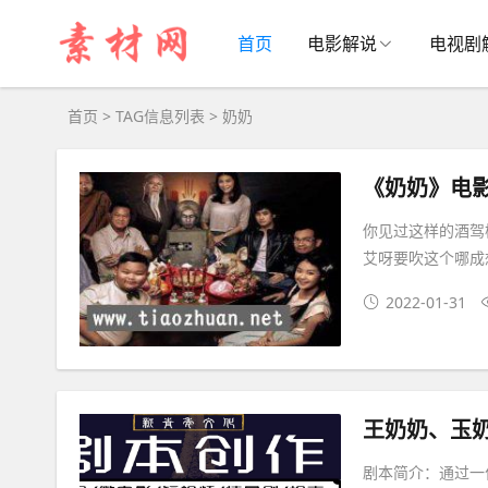
奶奶大全 - 奶奶相关资源下载
首页
电影解说
电视剧
首页
> TAG信息列表 > 奶奶
《奶奶》电
你见过这样的酒驾
艾呀要吹这个哪成
2022-01-31
王奶奶、玉
剧本简介：通过一