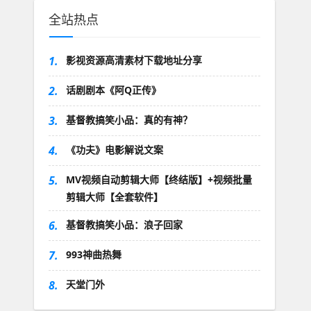
全站热点
1.
影视资源高清素材下载地址分享
2.
话剧剧本《阿Q正传》
3.
基督教搞笑小品：真的有神？
4.
《功夫》电影解说文案
5.
MV视频自动剪辑大师【终结版】+视频批量
剪辑大师【全套软件】
6.
基督教搞笑小品：浪子回家
7.
993神曲热舞
8.
天堂门外