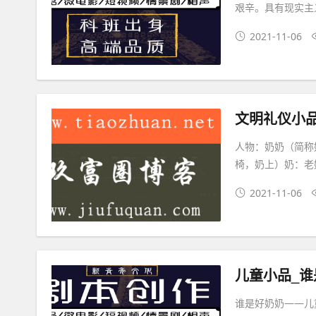
艰辛。具有现实主
2021-11-06
文明礼仪小
人物：奶奶（简称
椅，奶上）奶：老
2021-11-06
儿童小品_谁
谁是好奶奶――儿