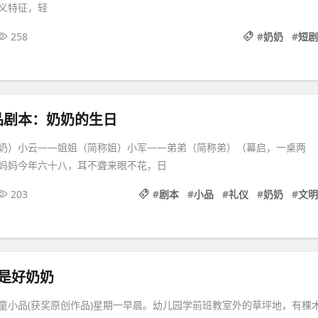
义特征，轻
258
#
奶奶
#
短剧
品剧本：奶奶的生日
奶）小云――姐姐（简称姐）小军――弟弟（简称弟）（幕启，一桌两
妈妈今年六十八，耳不聋来眼不花，日
203
#
剧本
#
小品
#
礼仪
#
奶奶
#
文明
是好奶奶
童小品(获奖原创作品)星期一早晨。幼儿园学前班教室外的草坪地，有棵