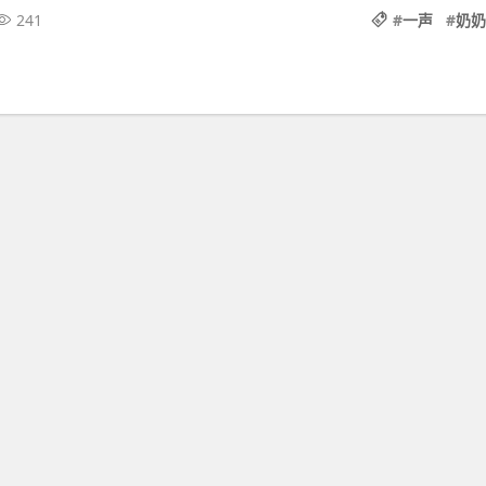
241
#
一声
#
奶奶