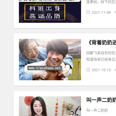
菠萝树，树下的石
2021-11-06
《背着奶奶
邱鹏飞来自农村在
知道母亲已经来北
2021-10-13
叫一声二奶
叫一声二奶奶