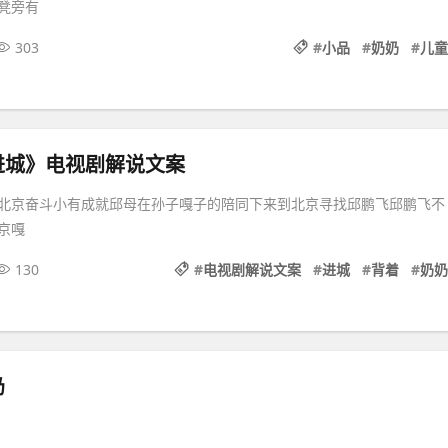
凳旁有
303
#
小品
#
奶奶
#
儿童
进城》电视剧解说文案
北京奋斗小有成就邱母在孙子嘎子的陪同下来到北京寻找邱鹏飞邱鹏飞不
京嘎
130
#
电视剧解说文案
#
进城
#
背着
#
奶奶
奶