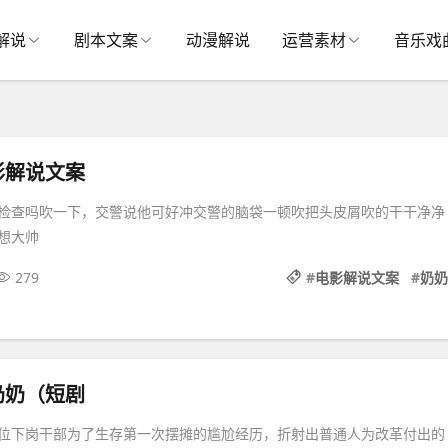
解说
剧本文案
动漫解说
运营素材
音乐戏
影解说文案
检查吗吹一下，交警说他可好冲交警的脑袋一顿吹把头皮屑吹的干干净净
想大帅
279
#
电影解说文案
#
奶奶
奶奶（短剧
位下岗干部为了生存第一次摆摊的尴尬经历，折射出普通人为改革付出的