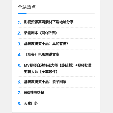
全站热点
1.
影视资源高清素材下载地址分享
2.
话剧剧本《阿Q正传》
3.
基督教搞笑小品：真的有神？
4.
《功夫》电影解说文案
5.
MV视频自动剪辑大师【终结版】+视频批量
剪辑大师【全套软件】
6.
基督教搞笑小品：浪子回家
7.
993神曲热舞
8.
天堂门外