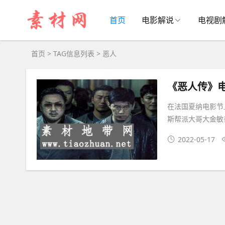
恶人大全 - 恶人相关资源下载
首页
电影解说
电视剧
首页
> TAG信息列表 > 恶人
《恶人传》
在法国夏纳电影节
斯帮派大哥大金敏
2022-05-17