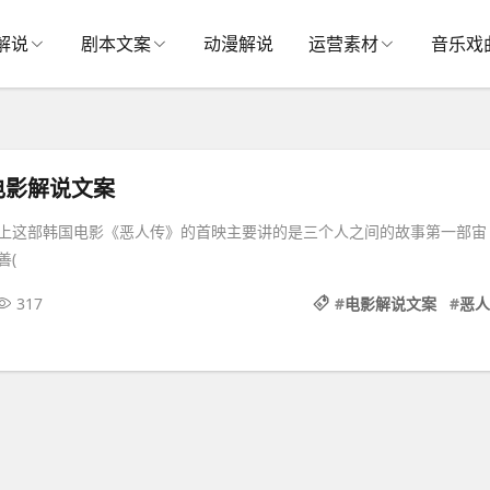
解说
剧本文案
动漫解说
运营素材
音乐戏
电影解说文案
上这部韩国电影《恶人传》的首映主要讲的是三个人之间的故事第一部宙
善(
317
#
电影解说文案
#
恶人