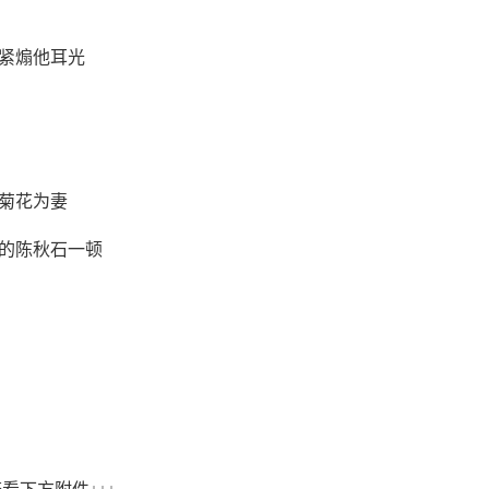
紧煽他耳光
菊花为妻
的陈秋石一顿