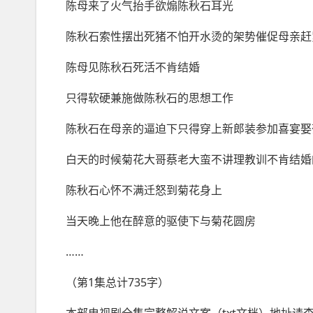
陈母来了火气抬手欲煽陈秋石耳光
陈秋石索性摆出死猪不怕开水烫的架势催促母亲赶
陈母见陈秋石死活不肯结婚
只得软硬兼施做陈秋石的思想工作
陈秋石在母亲的逼迫下只得穿上新郎装参加喜宴娶
白天的时候菊花大哥蔡老大蛮不讲理教训不肯结婚
陈秋石心怀不满迁怒到菊花身上
当天晚上他在醉意的驱使下与菊花圆房
……
（第1集总计735字）