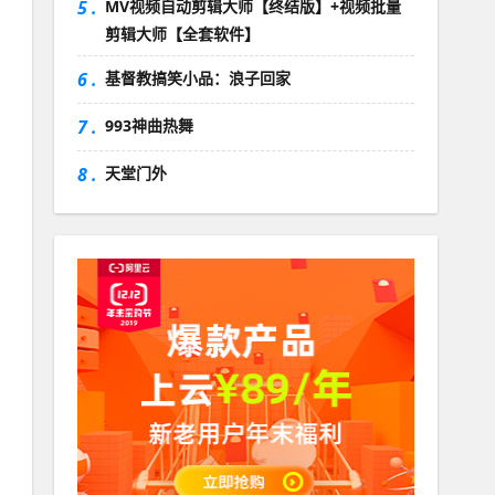
5 .
MV视频自动剪辑大师【终结版】+视频批量
剪辑大师【全套软件】
6 .
基督教搞笑小品：浪子回家
7 .
993神曲热舞
8 .
天堂门外