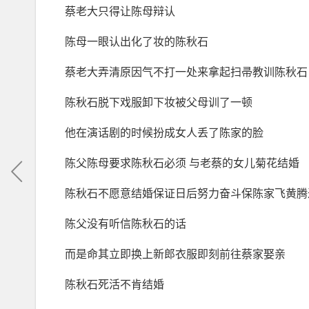
蔡老大只得让陈母辩认
陈母一眼认出化了妆的陈秋石
蔡老大弄清原因气不打一处来拿起扫帚教训陈秋石
陈秋石脱下戏服卸下妆被父母训了一顿
他在演话剧的时候扮成女人丢了陈家的脸
陈父陈母要求陈秋石必须 与老蔡的女儿菊花结婚
陈秋石不愿意结婚保证日后努力奋斗保陈家飞黄腾
陈父没有听信陈秋石的话
而是命其立即换上新郎衣服即刻前往蔡家娶亲
陈秋石死活不肯结婚