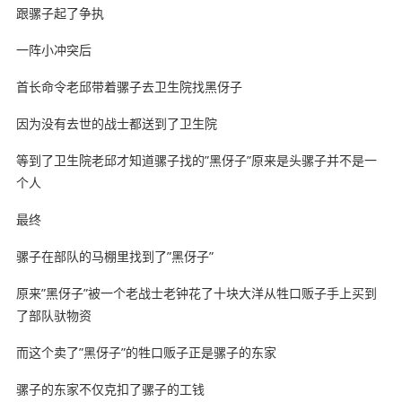
跟骡子起了争执
一阵小冲突后
首长命令老邱带着骡子去卫生院找黑伢子
因为没有去世的战士都送到了卫生院
等到了卫生院老邱才知道骡子找的”黑伢子”原来是头骡子并不是一
个人
最终
骡子在部队的马棚里找到了”黑伢子”
原来”黑伢子”被一个老战士老钟花了十块大洋从牲口贩子手上买到
了部队驮物资
而这个卖了”黑伢子”的牲口贩子正是骡子的东家
骡子的东家不仅克扣了骡子的工钱