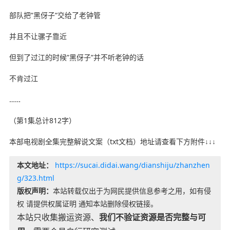
部队把”黑伢子”交给了老钟管
并且不让骡子靠近
但到了过江的时候”黑伢子”并不听老钟的话
不肯过江
……
（第1集总计812字）
本部电视剧全集完整解说文案（txt文档）地址请查看下方附件↓↓↓
本文地址：
https://sucai.didai.wang/dianshiju/zhanzhen
g/323.html
版权声明：
本站转载仅出于为网民提供信息参考之用，如有侵
权 请提供权属证明 通知本站删除侵权链接。
本站只收集搬运资源、
我们不验证资源是否完整与可