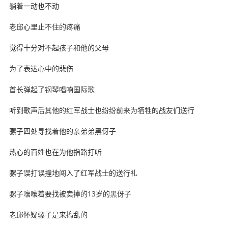
躺着一动也不动
老邱心里止不住的疼痛
觉得十分对不起孩子和他的父母
为了表达心中的悲伤
首长弹起了钢琴唱响国际歌
听到歌声后其他的红军战士也纷纷前来为牺牲的战友们送行
骡子四处寻找着他的亲弟弟黑伢子
热心的百姓也在为他指路打听
骡子误打误撞地闯入了红军战士的送行礼
骡子嚷嚷着要找被卖掉的13岁的黑伢子
老邱怀疑骡子是来捣乱的