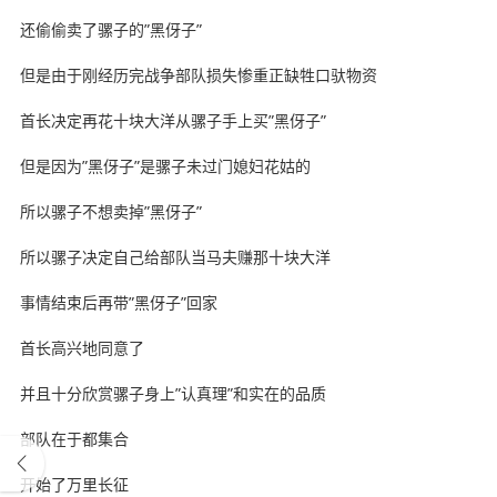
还偷偷卖了骡子的”黑伢子”
但是由于刚经历完战争部队损失惨重正缺牲口驮物资
首长决定再花十块大洋从骡子手上买”黑伢子”
但是因为”黑伢子”是骡子未过门媳妇花姑的
所以骡子不想卖掉”黑伢子”
所以骡子决定自己给部队当马夫赚那十块大洋
事情结束后再带”黑伢子”回家
首长高兴地同意了
并且十分欣赏骡子身上”认真理”和实在的品质
部队在于都集合
开始了万里长征