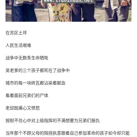
在苏区土坪
人民生活艰难
战争中无数条生命牺牲
吴老爹的三个孩子都死在了战争中
城市的每一块砖瓦都沾染着献血
看着面前兄弟们的尸体
老邱既痛心又愤怒
按耐不住心中对上级指挥的不满想要为兄弟们报仇
当年那个不顾父母的阻挠执意跟着自己参加革命的孩子如今却只能