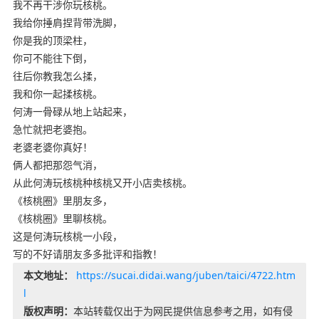
我不再干涉你玩核桃。
我给你捶肩捏背带洗脚，
你是我的顶梁柱，
你可不能往下倒，
往后你教我怎么揉，
我和你一起揉核桃。
何涛一骨碌从地上站起来，
急忙就把老婆抱。
老婆老婆你真好！
俩人都把那怨气消，
从此何涛玩核桃种核桃又开小店卖核桃。
《核桃圈》里朋友多，
《核桃圈》里聊核桃。
这是何涛玩核桃一小段，
写的不好请朋友多多批评和指教！
本文地址：
https://sucai.didai.wang/juben/taici/4722.htm
l
版权声明：
本站转载仅出于为网民提供信息参考之用，如有侵