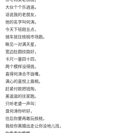
大伙个个乐逍遥。
话说我的老朋友，
他的名字叫何涛。
今天下班刚五点，
骑车就往核桃市场跑。
瞅见一对满天星，
宽边肚圆纹路好，
卡尺一量四十四，
两个模样没得挑，
喜得何涛合不拢嘴，
满心的喜悦上眉梢。
赶紧付款把钱掏，
美滋滋的往家跑。
只听老婆一声叫：
臭何涛你听好，
往后你要再敢玩核桃，
我给你离婚出走让你没地儿找，