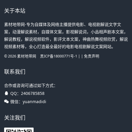
关于本站
素材地带网-专为自媒体及网络主播提供电影、电视剧解说文字文
案，动漫解说素材，自媒体文案，影视解说词，小品相声剧本文案，
解说教程，解说视频软件，影评文本文案，神曲热舞视频欣赏，解说
视频素材等，全心打造最全最好的电影电视剧解说文案网站。
©
2026
素材地带网
黑ICP备18000771号-1
| |
免责声明
联系我们
合作或咨询可通过如下方式：
QQ：
2406785858
微信：yuanmadidi
关注我们