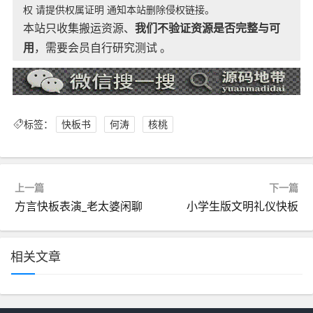
权 请提供权属证明 通知本站删除侵权链接。
本站只收集搬运资源、
我们不验证资源是否完整与可
用
，需要会员自行研究测试 。
标签：
快板书
何涛
核桃
上一篇
下一篇
方言快板表演_老太婆闲聊
小学生版文明礼仪快板
相关文章