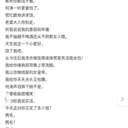
累死你都找不着。
何涛一听更害怕了，
慌忙跪地讲求饶，
老婆大人你别走，
听我说说我的委屈和牢骚：
我不抽烟不喝酒还从不把那女人嫖。
天生就这一个小爱好，
饶了我吧，
从今往后我洗衣做饭擦桌抹凳家务活我全包！
我给你捶肩捏背晚上带洗脚。
我让你做咱家的女皇帝，
我给你天天点头又哈腰。
何涛声泪俱下赔不是，
老婆偷偷抿嘴笑：
那你给我说实话，
今天这对你又花了多少钱？
两毛，
两毛？