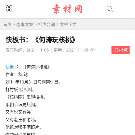
首页
>
剧本文案
>
相声台词
文章正文
快板书：《何涛玩核桃》
发布时间：2021-11-06
|
更新：2021-11-06
点我收藏
快板
书：《何涛玩核桃》
作者：秋.韵
2011年10月31日与河南许昌。
打竹板 呱呱叫，
《核桃圈》里聊核桃，
咱们论坛更热闹。
又有说又有笑，
又有老王和老赵。
他抓对狮子晒照片，
你夸闷尖老核桃，