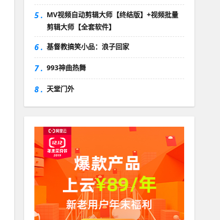
5 .
MV视频自动剪辑大师【终结版】+视频批量
剪辑大师【全套软件】
6 .
基督教搞笑小品：浪子回家
7 .
993神曲热舞
8 .
天堂门外