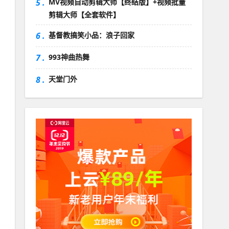
5 .
MV视频自动剪辑大师【终结版】+视频批量
剪辑大师【全套软件】
6 .
基督教搞笑小品：浪子回家
7 .
993神曲热舞
8 .
天堂门外