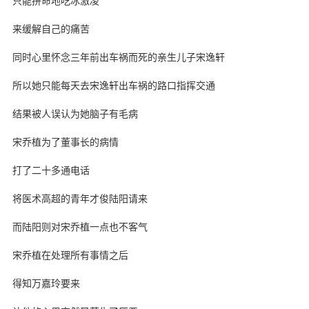
只能拼命地吃冰激凌
来缓解自己的痛苦
同时心里怀念三年前出车祸而死的亲生儿子宋逸轩
所以她只能每天去宋逸轩出车祸的路口指挥交通
结果被人误认为她脑子有毛病
宋乔植为了董事长的病情
打了二十多通电话
将医术高超的青年才俊陆阳请来
而陆阳则对宋乔植一点也不客气
宋乔植在处理所有事情之后
得知万嘉玲要来