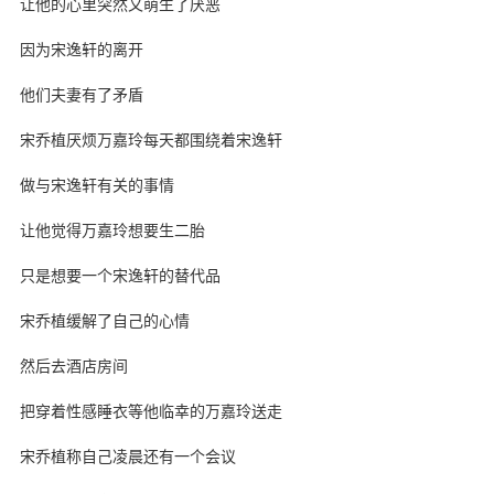
让他的心里突然又萌生了厌恶
因为宋逸轩的离开
他们夫妻有了矛盾
宋乔植厌烦万嘉玲每天都围绕着宋逸轩
做与宋逸轩有关的事情
让他觉得万嘉玲想要生二胎
只是想要一个宋逸轩的替代品
宋乔植缓解了自己的心情
然后去酒店房间
把穿着性感睡衣等他临幸的万嘉玲送走
宋乔植称自己凌晨还有一个会议