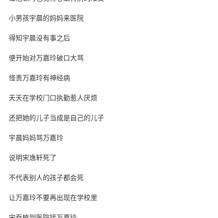
小男孩宇晨的妈妈来医院
得知宇晨没有事之后
便开始对万嘉玲破口大骂
怪责万嘉玲有神经病
天天在学校门口执勤惹人厌烦
还把她的儿子当成是自己的儿子
宇晨妈妈骂万嘉玲
说明宋逸轩死了
不代表别人的孩子都会死
让万嘉玲不要再出现在学校里
宋乔植到医院接万嘉玲