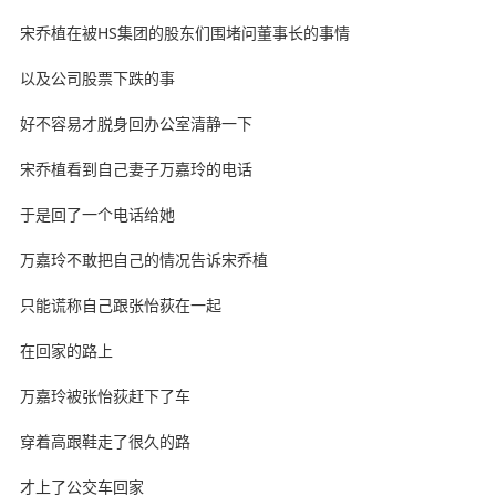
宋乔植在被HS集团的股东们围堵问董事长的事情
以及公司股票下跌的事
好不容易才脱身回办公室清静一下
宋乔植看到自己妻子万嘉玲的电话
于是回了一个电话给她
万嘉玲不敢把自己的情况告诉宋乔植
只能谎称自己跟张怡荻在一起
在回家的路上
万嘉玲被张怡荻赶下了车
穿着高跟鞋走了很久的路
才上了公交车回家