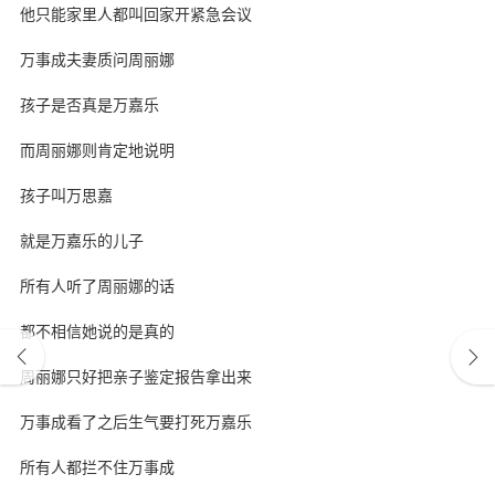
他只能家里人都叫回家开紧急会议
万事成夫妻质问周丽娜
孩子是否真是万嘉乐
而周丽娜则肯定地说明
孩子叫万思嘉
就是万嘉乐的儿子
所有人听了周丽娜的话
都不相信她说的是真的
周丽娜只好把亲子鉴定报告拿出来
万事成看了之后生气要打死万嘉乐
所有人都拦不住万事成