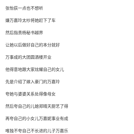
张怡荻一点也不想听
嫌万嘉玲太吵将她赶下了车
然后指责杨秘书越界
让她以后做好自己的本分就好
万事成的大团圆酒楼开业
他得意地跟大家炫耀自己的女儿
先是介绍了嫁入豪门的万嘉玲
夸她与婆婆关系处得像母女
然后夸自己的儿媳郑晴天厨艺了得
再夸自己的小女儿万嘉妮事业有成
唯独不夸自己不长进的儿子万嘉乐