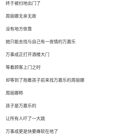
终于被扫地出门了
周丽娜无亲无故
没有地方依靠
她只能去找与自己有一夜情的万嘉乐
万事成正打开酒楼大门
等着顾客上门之时
却等到了抱着孩子前来找万嘉乐的周丽娜
周丽娜称
孩子是万嘉乐的
让所有人吓了一大跳
万事成更是快要瘫软在地了