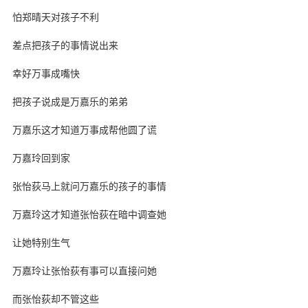
怕郑晴天对孩子不利
差点把孩子的事情说出来
幸好万事成嘴快
把孩子说成是万嘉乐的弟弟
万嘉乐这才知道万事成帮他圆了谎
万嘉玲回到家
张怡荻马上就问万嘉乐的孩子的事情
万嘉玲这才知道张怡荻在暗中调查她
让她特别生气
万嘉玲让张怡荻有事可以直接问她
而张怡荻却不管这些