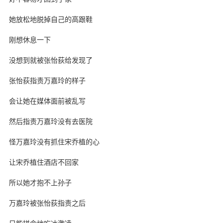
她放松地脱掉自己的高跟鞋
刚想休息一下
没想到就被张怡荻给发现了
张怡荻指责万嘉玲的样子
会让她在媒体面前被乱写
然后指责万嘉玲没有去医院
怪万嘉玲没有抓住宋乔植的心
让宋乔植住酒店不回家
所以她才抱不上孙子
万嘉玲被张怡荻指责之后