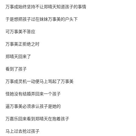
万事成始终坚持不让郑晴天知道孩子的事情
于是想把孩子过在妹妹万事美的户头下
可万事美不答应
万事美正拒绝之时
郑晴天回来了
看到了孩子
万事成灵机一动便马上骂起了万事美
怪她没有结婚弄回来一个孩子
逼万事美必须承认孩子是她的
万嘉乐回来看到郑晴天在抱着孩子
马上过去抢过孩子