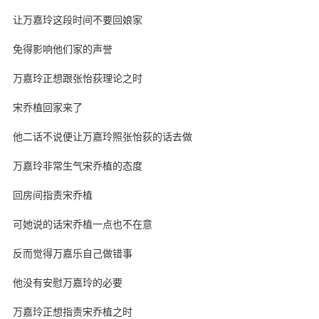
让万嘉玲这段时间不要回娘家
免得影响他们家的声誉
万嘉玲正想跟张怡荻理论之时
宋乔植回家来了
他二话不说便让万嘉玲照张怡荻的话去做
万嘉玲非常生气宋乔植的态度
回房间指责宋乔植
可她说的话宋乔植一点也不在意
反而觉得万嘉乐自己做错事
他没有安慰万嘉玲的必要
万嘉玲正想指责宋乔植之时