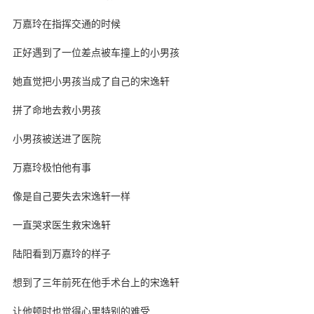
万嘉玲在指挥交通的时候
正好遇到了一位差点被车撞上的小男孩
她直觉把小男孩当成了自己的宋逸轩
拼了命地去救小男孩
小男孩被送进了医院
万嘉玲极怕他有事
像是自己要失去宋逸轩一样
一直哭求医生救宋逸轩
陆阳看到万嘉玲的样子
想到了三年前死在他手术台上的宋逸轩
让他顿时也觉得心里特别的难受