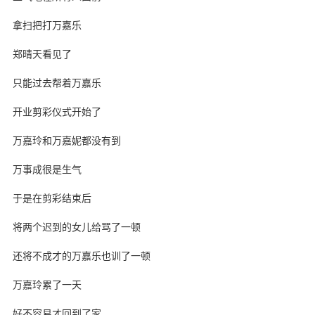
拿扫把打万嘉乐
郑晴天看见了
只能过去帮着万嘉乐
开业剪彩仪式开始了
万嘉玲和万嘉妮都没有到
万事成很是生气
于是在剪彩结束后
将两个迟到的女儿给骂了一顿
还将不成才的万嘉乐也训了一顿
万嘉玲累了一天
好不容易才回到了家