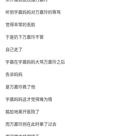
听到宇晨妈妈对万嘉玲的辱骂
觉得非常的丢脸
于是扔下万嘉玲不管
自己走了
宇晨在宇晨妈妈大骂万嘉玲之后
告诉妈妈
是万嘉玲救了他
宇晨妈妈这才觉得难为情
尴尬地离开医院了
而万嘉玲则在此时晕了过去