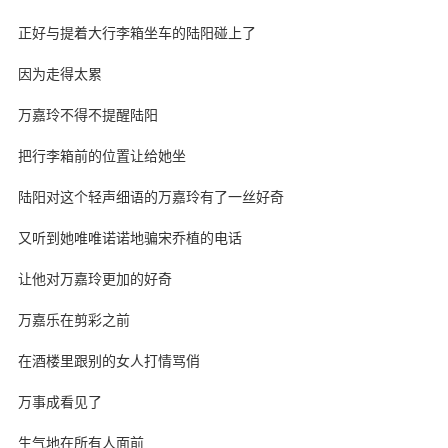
正好与提着大行李箱坐车的陆阳碰上了
因为走得太累
万嘉玲不得不提醒陆阳
把行李箱前的位置让给她坐
陆阳对这个轻声细语的万嘉玲有了一丝好奇
又听到她唯唯诺诺地骗宋乔植的电话
让他对万嘉玲更加的好奇
万嘉乐在剪彩之前
在酒楼里跟别的女人打情骂俏
万事成看见了
生气地在所有人面前