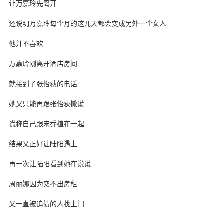
让万嘉玲先离开
还说明万嘉玲每个月的这几天都会变成另外一个女人
他并不喜欢
万嘉玲刚离开酒店房间
就接到了张怡荻的电话
她又只能再跟张怡荻撒谎
谎称自己跟宋乔植在一起
结果又正好让陆阳遇上
再一次让陆阳看到她在说谎
周丽娜因为交不出房租
又一直被追债的人找上门