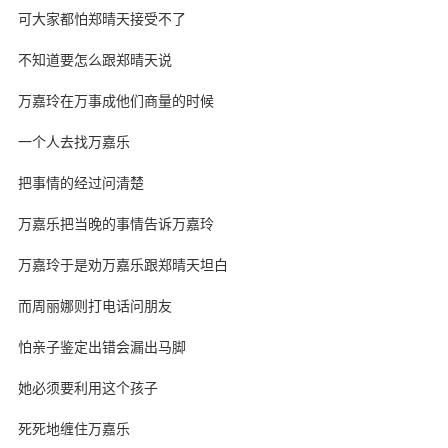
可大家都怕郑晴天接受不了
不知道要怎么跟郑晴天说
万嘉玲在万事成他们商量的时候
一个人去找万嘉乐
把事情的经过问清楚
万嘉乐把当晚的事情告诉万嘉玲
万嘉玲于是劝万嘉乐跟郑晴天坦白
而周丽娜则打电话问朋友
怕亲子鉴定出错会漏出马脚
她必须要利用这个孩子
死死地缠住万嘉乐