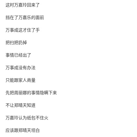
这时万嘉玲回来了
挡在了万嘉乐的面前
万事成这才住了手
把扫把扔掉
事情已经出了
万事成没有办法
只能跟家人商量
先把周丽娜的事情隐瞒下来
不让郑晴天知道
万嘉玲认为纸包不住火
应该跟郑晴天坦白