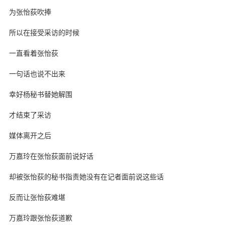
为张怡荻吹捧
所以在接受采访的时候
一直看着张怡荻
一句话也说不出来
幸好杨秘书替她解围
才结束了采访
媒体离开之后
万嘉玲在张怡荻面前说好话
却被张怡荻的秘书指责她没有在记者面前说这些话
反而让张怡荻难堪
万嘉玲跟张怡荻道歉